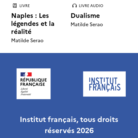
e
t
n
n
LIVRE
LIVRE AUDIO
e
e
Naples : Les
Dualisme
l
l
n
e
légendes et la
Matilde Serao
i
i
réalité
s
s
t
Matilde Serao
t
t
e
e
e
Institut français, tous droits
réservés 2026