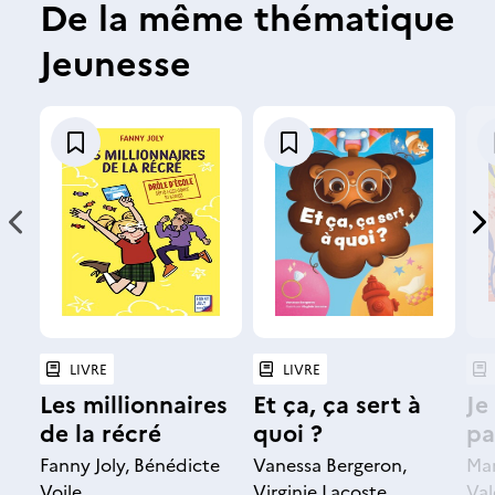
De la même thématique
Jeunesse
A
A
j
j
o
o
u
u
t
t
N
N
e
e
r
r
à
à
o
o
u
u
n
n
LIVRE
LIVRE
t
t
e
e
Les millionnaires
Et ça, ça sert à
Je
l
l
de la récré
quoi ?
pa
i
i
i
i
Fanny Joly, Bénédicte
Vanessa Bergeron,
Mar
s
s
Voile
Virginie Lacoste
Val